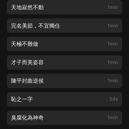
天地寂然不動
1min
完名美節，不宜獨任
1min
天極不難做
1min
才子而美姿容
1min
陳平封曲逆侯
1min
恥之一字
54s
臭腐化為神奇
1min