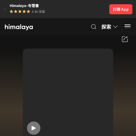
Himalaya-有聲書
打開 App
4.8k 安裝
探索