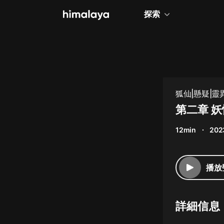
探索
全部
小說
個人成長
狐仙|懸疑|靈
相聲評書
第二章 
兒童
12min
202
歷史
情感治愈
播放
健康養生
商業財經
詳細信息
廣播劇