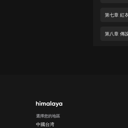
經典名著
人物傳記
第七章 紅
電影
生活
第八章 傳
英語
日語
課程
少兒教育
二次元
教育培訓
IT科技
選擇您的地區
汽車
中國台湾