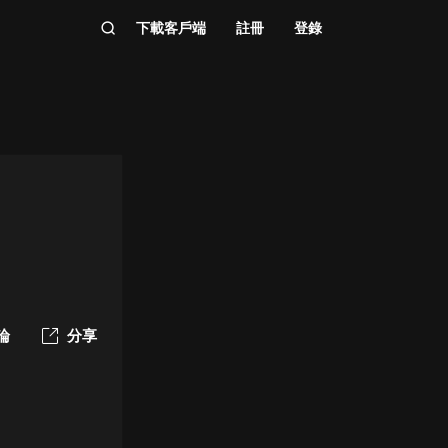
下載客戶端
註冊
登錄
論
分享