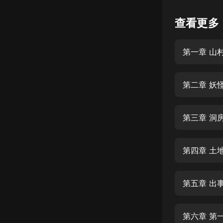
懸疑
查看更多
科幻
第一章 山
好書精講
外語
第二章 妖
耽美
認知思維
第三章 洞
人文
音樂
第四章 土
粵語
第五章 出
頭條
娛樂
第六章 第