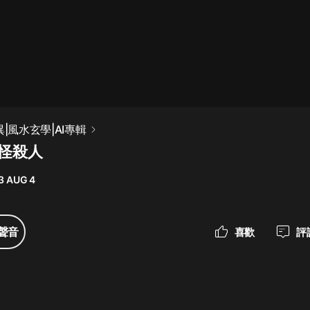
最佳女婿｜都市異能多人有聲劇｜一
種侃侃｜有聲小說
一種侃侃
米小圈上學記:一二三年級 | 暢銷出版
異|風水玄學|AI專輯
物
妖怪殺人
米小圈
3 AUG 4
破壞者聯盟篇1-4季·猴子警長科學探
案記|寶寶巴士
寶寶巴士
聲音
喜歡
評
大奉打更人丨頭陀淵領銜多人有聲
劇|暢聽全集|王鶴棣、田曦薇主演影
視劇原著|賣報小郎君
頭陀淵講故事
總有這樣的歌只想一個人聽