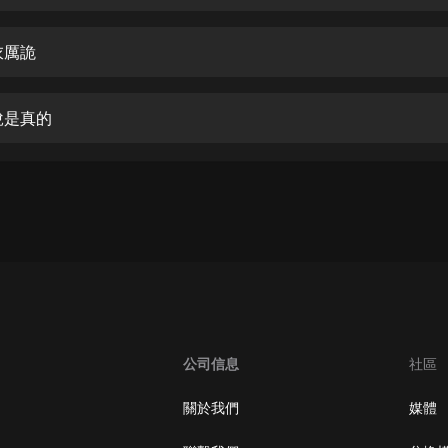
生命科學篇1-2·猴子警長科學探案記|
寶寶巴士科普
寶寶巴士
衣厲詭
【新民間劇場】我的老千江湖｜ 有聲
的紫襟｜ 魔幻千手
說是真的
有聲的紫襟
《夜色鋼琴曲》
夜色鋼琴曲趙海洋
太荒吞天訣丨熱血玄幻丨紫襟領銜有
聲劇
有聲的紫襟
嫡女貴嫁 | 一刀蘇蘇團隊制作 | 古言
宮鬥重生爽文 多人有聲劇
公司信息
社區
一刀蘇蘇
中國大案紀實 | 每日一驚案！真實案
關於我們
媒體
件恐怖刑偵尚文
大舌頭尚文