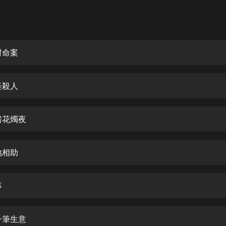
灰姑娘音樂
郭德綱於謙相聲全集
德雲社郭德綱相聲VIP
村命案
安全警長啦咘啦哆·假期篇|新篇章加
更|寶寶巴士故事
怪殺人
寶寶巴士
凡人修仙傳|楊洋主演影視原著|薑廣
濤配音多播版本
房花燭夜
光合積木
地相助
摸金天師【第一季】（紫襟演播）
有聲的紫襟
事
無敵六皇子|爆笑穿越|無敵流皇子|安
燃領銜有聲小說
安燃
一筆生意