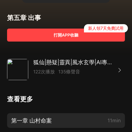
第五章 出事
新人領7天免費試用
打開APP收聽
狐仙|懸疑|靈異|風水玄學|AI專輯
122次播放
135條聲音
查看更多
第一章 山村命案
11min