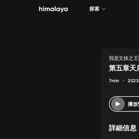
探索
全部
小說
個人成長
我是文娛之王|
相聲評書
第五章天
兒童
7min
2023
歷史
情感治愈
播放
健康養生
商業財經
詳細信息
廣播劇