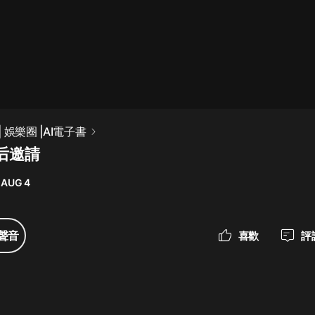
最佳女婿｜都市異能多人有聲劇｜一
種侃侃｜有聲小說
一種侃侃
米小圈上學記:一二三年級 | 暢銷出版
 娛樂圈 |AI電子書
物
后邀請
米小圈
 AUG 4
破壞者聯盟篇1-4季·猴子警長科學探
案記|寶寶巴士
寶寶巴士
聲音
喜歡
評
大奉打更人丨頭陀淵領銜多人有聲
劇|暢聽全集|王鶴棣、田曦薇主演影
視劇原著|賣報小郎君
頭陀淵講故事
總有這樣的歌只想一個人聽