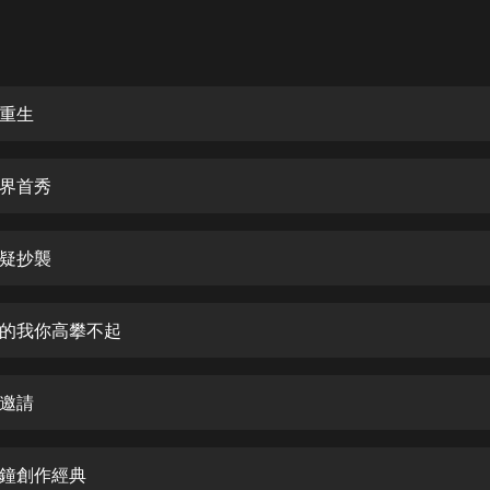
灰姑娘音樂
郭德綱於謙相聲全集
德雲社郭德綱相聲VIP
重生
安全警長啦咘啦哆·假期篇|新篇章加
更|寶寶巴士故事
界首秀
寶寶巴士
凡人修仙傳|楊洋主演影視原著|薑廣
濤配音多播版本
疑抄襲
光合積木
的我你高攀不起
摸金天師【第一季】（紫襟演播）
有聲的紫襟
邀請
無敵六皇子|爆笑穿越|無敵流皇子|安
燃領銜有聲小說
安燃
鐘創作經典