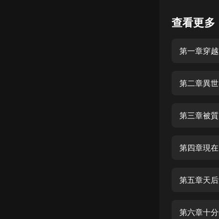
懸疑
查看更多
科幻
第一章穿越
好書精講
外語
第二章異世
耽美
認知思維
第三章被質
人文
音樂
第四章現在
粵語
第五章天后
頭條
娛樂
第六章十分