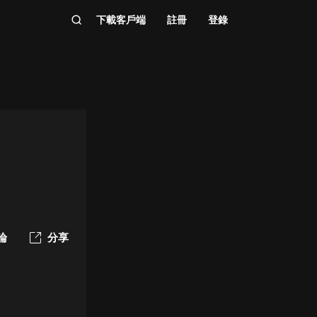
下載客戶端
註冊
登錄
論
分享