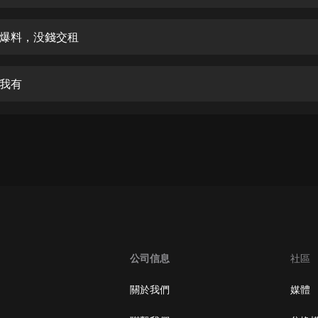
生命科學篇1-2·猴子警長科學探案記|
寶寶巴士科普
寶寶巴士
爆料，没錢交租
【新民間劇場】我的老千江湖｜ 有聲
的紫襟｜ 魔幻千手
我有
有聲的紫襟
《夜色鋼琴曲》
夜色鋼琴曲趙海洋
太荒吞天訣丨熱血玄幻丨紫襟領銜有
聲劇
有聲的紫襟
嫡女貴嫁 | 一刀蘇蘇團隊制作 | 古言
宮鬥重生爽文 多人有聲劇
公司信息
社區
一刀蘇蘇
中國大案紀實 | 每日一驚案！真實案
關於我們
媒體
件恐怖刑偵尚文
大舌頭尚文