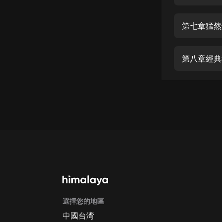
經典名著
人物傳記
第七章猛然
電影
生活
第八章經典
英語
日語
課程
少兒教育
二次元
教育培訓
IT科技
選擇您的地區
汽車
中國台湾