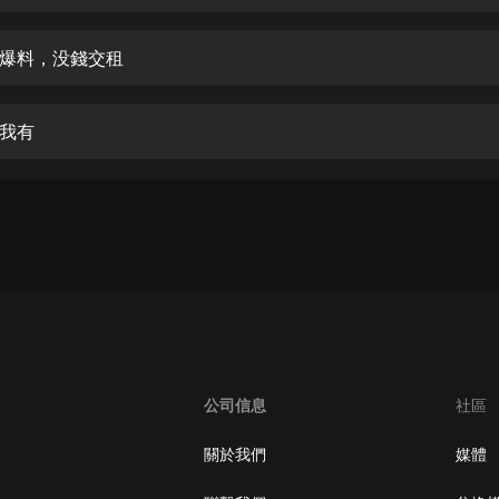
生命科學篇1-2·猴子警長科學探案記|
寶寶巴士科普
寶寶巴士
爆料，没錢交租
【新民間劇場】我的老千江湖｜ 有聲
的紫襟｜ 魔幻千手
我有
有聲的紫襟
《夜色鋼琴曲》
夜色鋼琴曲趙海洋
太荒吞天訣丨熱血玄幻丨紫襟領銜有
聲劇
有聲的紫襟
嫡女貴嫁 | 一刀蘇蘇團隊制作 | 古言
宮鬥重生爽文 多人有聲劇
公司信息
社區
一刀蘇蘇
中國大案紀實 | 每日一驚案！真實案
關於我們
媒體
件恐怖刑偵尚文
大舌頭尚文