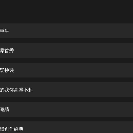
灰姑娘音樂
郭德綱於謙相聲全集
德雲社郭德綱相聲VIP
重生
安全警長啦咘啦哆·假期篇|新篇章加
更|寶寶巴士故事
界首秀
寶寶巴士
凡人修仙傳|楊洋主演影視原著|薑廣
濤配音多播版本
疑抄襲
光合積木
的我你高攀不起
摸金天師【第一季】（紫襟演播）
有聲的紫襟
邀請
無敵六皇子|爆笑穿越|無敵流皇子|安
燃領銜有聲小說
安燃
鐘創作經典