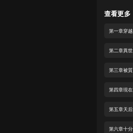
懸疑
查看更多
科幻
第一章穿越
好書精講
外語
第二章異世
耽美
認知思維
第三章被質
人文
音樂
第四章現在
粵語
第五章天后
頭條
娛樂
第六章十分