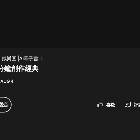
最佳女婿｜都市異能多人有聲劇｜一
種侃侃｜有聲小說
一種侃侃
米小圈上學記:一二三年級 | 暢銷出版
 娛樂圈 |AI電子書
物
分鐘創作經典
米小圈
 AUG 4
破壞者聯盟篇1-4季·猴子警長科學探
案記|寶寶巴士
寶寶巴士
聲音
喜歡
評
大奉打更人丨頭陀淵領銜多人有聲
劇|暢聽全集|王鶴棣、田曦薇主演影
視劇原著|賣報小郎君
頭陀淵講故事
總有這樣的歌只想一個人聽