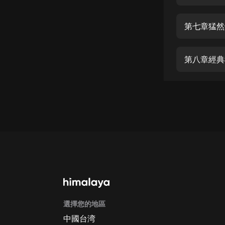
經典名著
人物傳記
第七章猛然
電影
生活
第八章經典
英語
日語
課程
少兒教育
二次元
教育培訓
IT科技
選擇您的地區
汽車
中國台湾