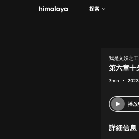
探索
全部
小說
個人成長
我是文娛之王|
相聲評書
第六章十
兒童
7min
2023
歷史
情感治愈
播放
健康養生
商業財經
詳細信息
廣播劇