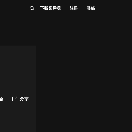
下載客戶端
註冊
登錄
論
分享