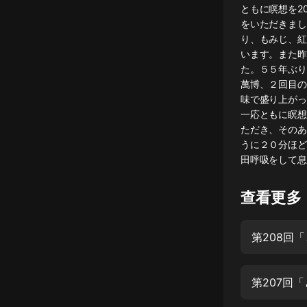
ともに瞑想を2
懸疑
をいただきまし
り、もみじ、紅
科幻
います。また昨
た。５５年ぶり
好書精講
萬博、２回目の
外語
味で盛り上がっ
一応ともに瞑想
耽美
ただき、そのあ
うに２０分ほど
認知思維
田呼吸をして息
人文
查看更多
音樂
粵語
第208回
頭條
娛樂
第207回