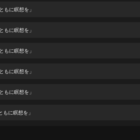
生命科學篇1-2·猴子警長科學探案記|
寶寶巴士科普
「ともに瞑想を」
寶寶巴士
【新民間劇場】我的老千江湖｜ 有聲
「ともに瞑想を」
的紫襟｜ 魔幻千手
有聲的紫襟
「ともに瞑想を」
《夜色鋼琴曲》
夜色鋼琴曲趙海洋
「ともに瞑想を」
太荒吞天訣丨熱血玄幻丨紫襟領銜有
聲劇
有聲的紫襟
「ともに瞑想を」
嫡女貴嫁 | 一刀蘇蘇團隊制作 | 古言
宮鬥重生爽文 多人有聲劇
「ともに瞑想を」
一刀蘇蘇
中國大案紀實 | 每日一驚案！真實案
件恐怖刑偵尚文
大舌頭尚文