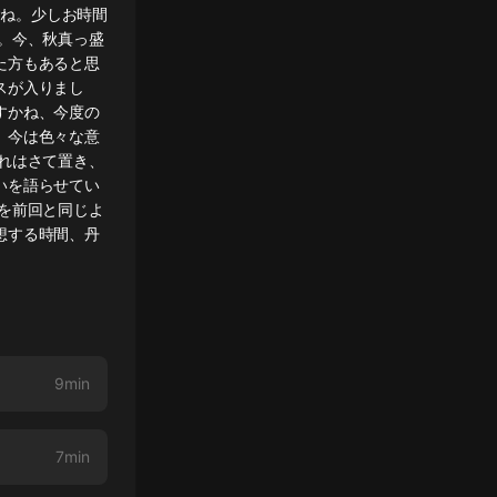
すね。少しお時間
。今、秋真っ盛
た方もあると思
スが入りまし
すかね、今度の
。今は色々な意
れはさて置き、
いを語らせてい
を前回と同じよ
想する時間、丹
9min
7min