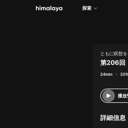
探索
全部
小說
個人成長
ともに瞑想を
相聲評書
第206
兒童
24min
201
歷史
情感治愈
播放
健康養生
商業財經
詳細信息
廣播劇