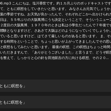
灰姑娘音樂
06.mp3 こんにちは。塩川香世です。約１カ月ぶりのポッドキャストで
て、ともに瞑想をしていきたいと思います。 みなさんお元気でしょうか
葉の季節ですね。お天気が良かったんで、それぞれどこかへ出かけられ
郭德綱於謙相聲全集
日は、５５年ぶりの大阪萬博にうち決定ということで、そういうニュー
德雲社郭德綱相聲VIP
２度目の大阪萬博、１９７０年のときは私は小學生だったんで７年後で
體験となりますけど、さあさて大阪はどのようになっていくでしょうか
安全警長啦咘啦哆·假期篇|新篇章加
ていると思いますけど、はてさて厳しいものがあると思います。 ま、そ
更|寶寶巴士故事
する時間をということで、ちょっと思いが上がってきましたんでその思
寶寶巴士
と瞑想をしてみたいと思います。 最後の瞑想、この瞑想はちょっと時間
いただきますんで、「ありがとうございました」と言うまで、どうぞ瞑
凡人修仙傳|楊洋主演影視原著|薑廣
濤配音多播版本
を整えて、しっかりと心の針を田池留吉の方に向ける瞑想、その２０...
光合積木
摸金天師【第一季】（紫襟演播）
有聲的紫襟
「ともに瞑想を」
無敵六皇子|爆笑穿越|無敵流皇子|安
燃領銜有聲小說
「ともに瞑想を」
安燃