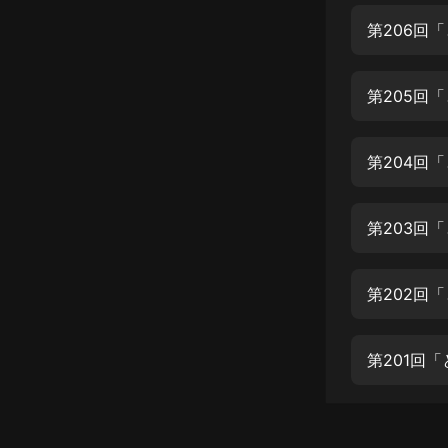
經典名著
第206回
人物傳記
電影
第205回
生活
英語
第204回
日語
第203回
課程
少兒教育
第202回
二次元
教育培訓
第201回
IT科技
汽車