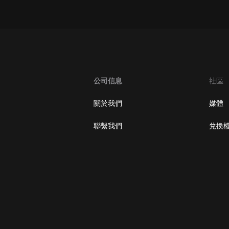
大秦：不裝了，你爹我是秦始皇丨爆
笑穿越丨伍壹劇社多人劇|趙家繼承
人秦朝
伍壹劇社
詭秘之主 | 多人有聲劇丨同名動畫原
著 | 西幻克蘇魯 | 烏賊作品
8082Audio
公司信息
社區
重生1980：開局迎娶姐姐閨蜜丨頭
關於我們
媒體
陀淵領銜丨重生八零丨精品多人有聲
劇
頭陀淵講故事
聯繫我們
兌換
成何體統丨雙穿反套路爆笑爽文丨冷
月淺淺&倔強的小紅丨精品多人有聲
劇
o冷月淺淺o