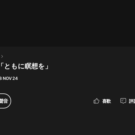
最佳女婿｜都市異能多人有聲劇｜一
種侃侃｜有聲小說
一種侃侃
米小圈上學記:一二三年級 | 暢銷出版
物
回「ともに瞑想を」
米小圈
8 NOV 24
破壞者聯盟篇1-4季·猴子警長科學探
案記|寶寶巴士
寶寶巴士
聲音
喜歡
評
大奉打更人丨頭陀淵領銜多人有聲
劇|暢聽全集|王鶴棣、田曦薇主演影
視劇原著|賣報小郎君
頭陀淵講故事
總有這樣的歌只想一個人聽