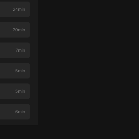
24min
20min
7min
5min
5min
6min