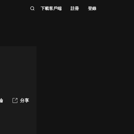
下載客戶端
註冊
登錄
論
分享