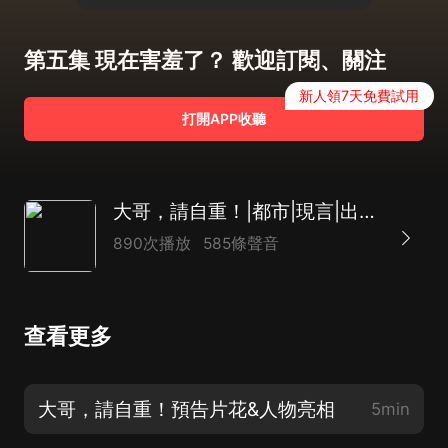
第五集 現在害羞了？ 歡迎訂閱、關注
新人領7天免費試用
打開APP收聽
大哥，請自重！|都市|現言|出軌|限制級|豪門|虐戀|霸總|多人有聲劇
890次播放
585條聲音
查看更多
大哥，請自重！預告片花&人物亮相
5min