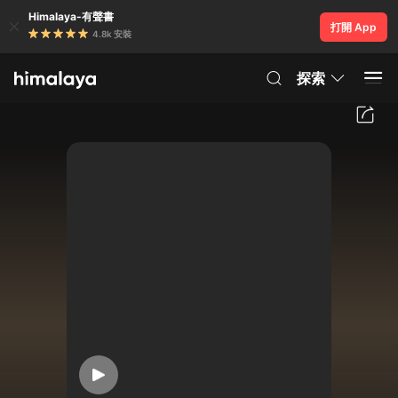
Himalaya-有聲書
打開 App
4.8k 安裝
探索