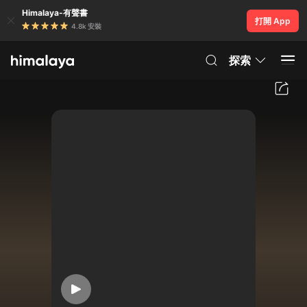
Himalaya-有聲書
打開 App
4.8k 安裝
探索