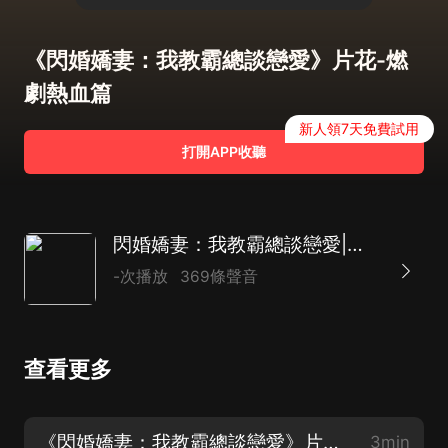
《閃婚嬌妻：我教霸總談戀愛》片花-燃
劇熱血篇
新人領7天免費試用
打開APP收聽
閃婚嬌妻：我教霸總談戀愛|精品多播
-次播放
369條聲音
查看更多
《閃婚嬌妻：我教霸總談戀愛》片花-燃劇熱血篇
3min