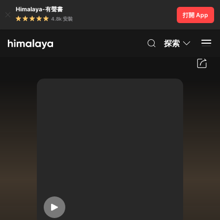
Himalaya-有聲書
打開 App
4.8k 安裝
探索