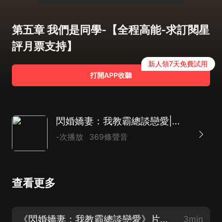
第五章 我們是同學-【全程高能-求訂閱星
評月票支持】
新人領7天免費試用
打開APP收聽
閃婚嬌妻：我教霸總談戀愛|精品多播
-次播放
369條聲音
查看更多
《閃婚嬌妻：我教霸總談戀愛》片花-燃劇熱血篇
3min