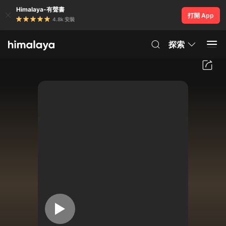
Himalaya-有聲書
打開 App
4.8k 安裝
探索