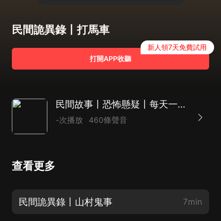
民間詭異錄丨打馬車
新人領7天免費試用
打開APP收聽
民間故事丨恐怖懸疑丨每天一個小故事丨尋藝劇社
-次播放
460條聲音
查看更多
民間詭異錄丨山村鬼事
7min