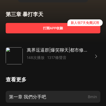
第三章 暴打李天
新人領7天免費試用
打開APP收聽
萬界逗逼群|爆笑聊天|都市修仙|AI多播
148次播放
1317條聲音
查看更多
第一章 我們分手吧
8min