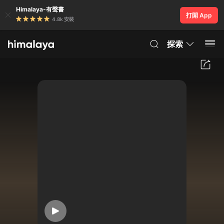
Himalaya-有聲書
打開 App
4.8k 安裝
探索