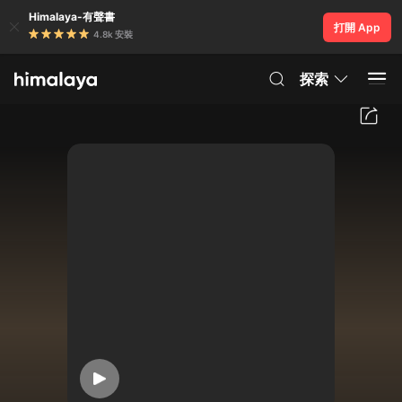
Himalaya-有聲書
打開 App
4.8k 安裝
探索