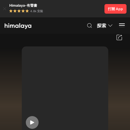
Himalaya-有聲書
打開 App
4.8k 安裝
探索