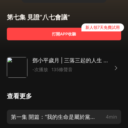
第七集 見證“八七會議”
新人領7天免費試用
打開APP收聽
鄧小平歲月 | 三落三起的人生 | 粉碎四人幫以后工作實錄 | 香港回歸
-次播放
135條聲音
查看更多
第一集 開篇：“我的生命是屬於黨，屬於國家的”
4min