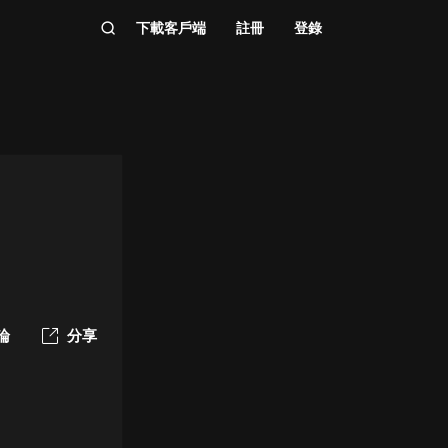
下載客戶端
註冊
登錄
論
分享