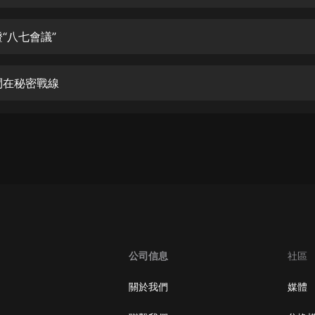
生命科學篇1-2·猴子警長科學探案記|
寶寶巴士科普
寶寶巴士
“八七會議”
【新民間劇場】我的老千江湖｜ 有聲
的紫襟｜ 魔幻千手
鬥在秘密戰線
有聲的紫襟
《夜色鋼琴曲》
夜色鋼琴曲趙海洋
太荒吞天訣丨熱血玄幻丨紫襟領銜有
聲劇
有聲的紫襟
嫡女貴嫁 | 一刀蘇蘇團隊制作 | 古言
宮鬥重生爽文 多人有聲劇
公司信息
社區
一刀蘇蘇
中國大案紀實 | 每日一驚案！真實案
關於我們
媒體
件恐怖刑偵尚文
大舌頭尚文