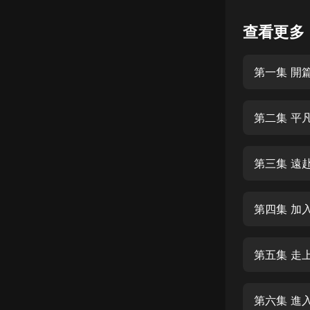
懸疑
查看更多
科幻
第一集 開
好書精講
外語
第二集 平
耽美
認知思維
第三集 遠
人文
音樂
第四集 加
粵語
第五集 走
頭條
娛樂
第六集 進