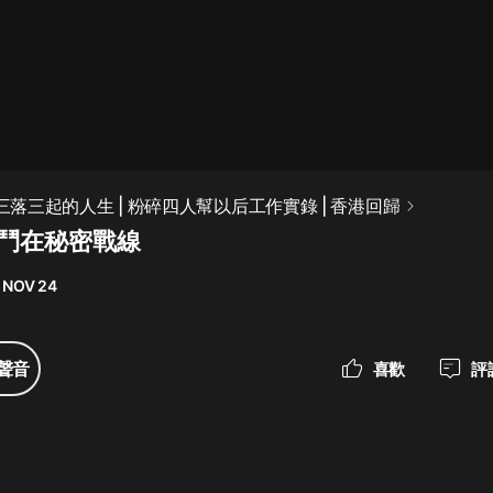
最佳女婿｜都市異能多人有聲劇｜一
種侃侃｜有聲小說
一種侃侃
米小圈上學記:一二三年級 | 暢銷出版
 三落三起的人生 | 粉碎四人幫以后工作實錄 | 香港回歸
物
戰鬥在秘密戰線
米小圈
 NOV 24
破壞者聯盟篇1-4季·猴子警長科學探
案記|寶寶巴士
寶寶巴士
聲音
喜歡
評
大奉打更人丨頭陀淵領銜多人有聲
劇|暢聽全集|王鶴棣、田曦薇主演影
視劇原著|賣報小郎君
頭陀淵講故事
總有這樣的歌只想一個人聽