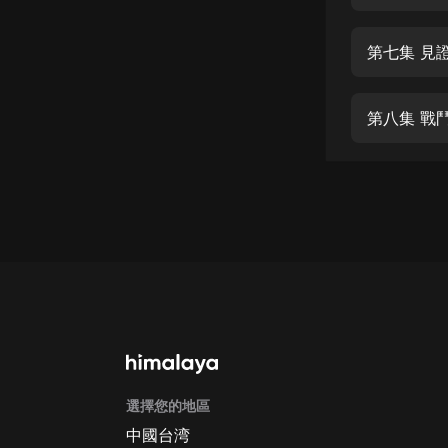
經典名著
人物傳記
第七集 見證
電影
生活
第八集 戰
英語
日語
課程
少兒教育
二次元
教育培訓
IT科技
選擇您的地區
汽車
中國台湾