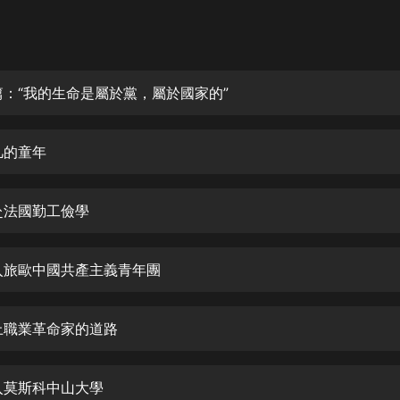
灰姑娘音樂
郭德綱於謙相聲全集
德雲社郭德綱相聲VIP
篇：“我的生命是屬於黨，屬於國家的”
安全警長啦咘啦哆·假期篇|新篇章加
更|寶寶巴士故事
凡的童年
寶寶巴士
凡人修仙傳|楊洋主演影視原著|薑廣
濤配音多播版本
赴法國勤工儉學
光合積木
入旅歐中國共產主義青年團
摸金天師【第一季】（紫襟演播）
有聲的紫襟
上職業革命家的道路
無敵六皇子|爆笑穿越|無敵流皇子|安
燃領銜有聲小說
安燃
入莫斯科中山大學