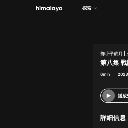
探索
全部
小說
個人成長
鄧小平歲月 |
相聲評書
第八集 
兒童
6min
2023
歷史
情感治愈
播放
健康養生
商業財經
詳細信息
廣播劇