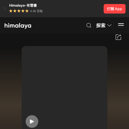
Himalaya-有聲書
打開 App
4.8k 安裝
探索