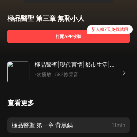
極品醫聖 第三章 無恥小人
新人領7天免費試用
打開APP收聽
極品醫聖|現代言情|都市生活|超能|男頻|AI多播
-次播放
587條聲音
查看更多
極品醫聖 第一章 背黑鍋
11min