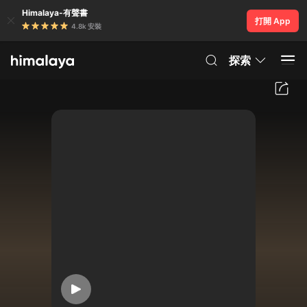
Himalaya-有聲書
打開 App
4.8k 安裝
探索