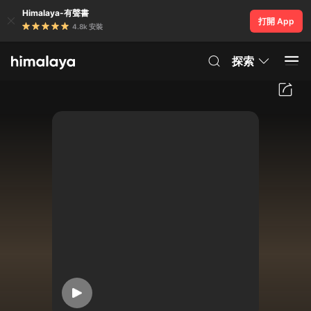
Himalaya-有聲書
打開 App
4.8k 安裝
探索