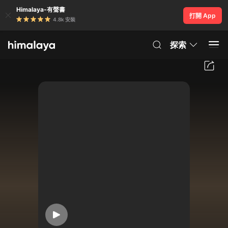
Himalaya-有聲書
打開 App
4.8k 安裝
探索