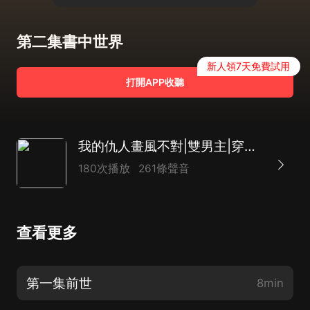
第二集書中世界
新人領7天免費試用
打開APP收聽
我的仇人畫風不對|雙男主|穿越修仙|多人有聲書
180次播放
261條聲音
查看更多
第一集前世
8min