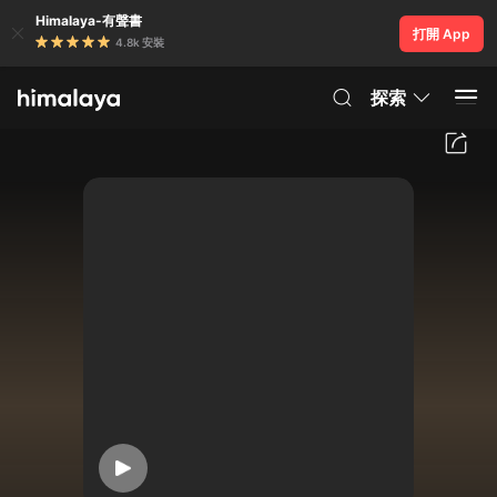
Himalaya-有聲書
打開 App
4.8k 安裝
探索