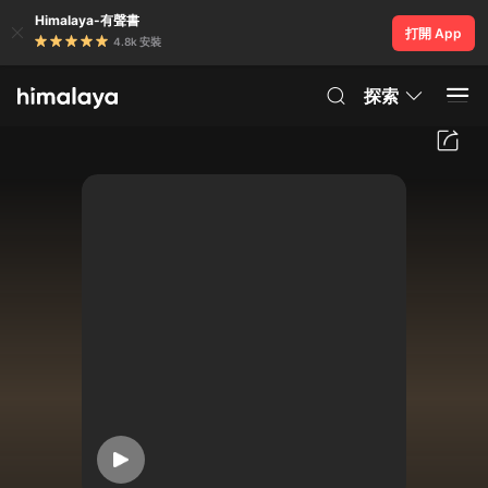
Himalaya-有聲書
打開 App
4.8k 安裝
探索