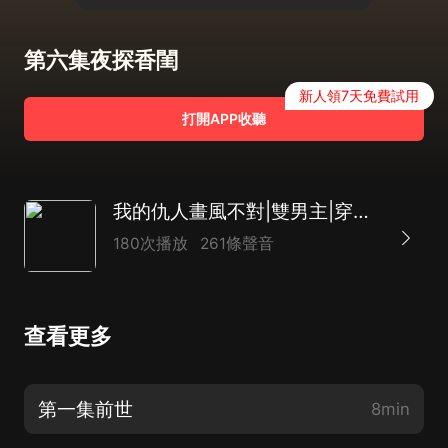
第六集夜探香閨
新人領7天免費試用
打開APP收聽
我的仇人畫風不對|雙男主|穿越修仙|多人有聲書
180次播放
261條聲音
查看更多
第一集前世
8min