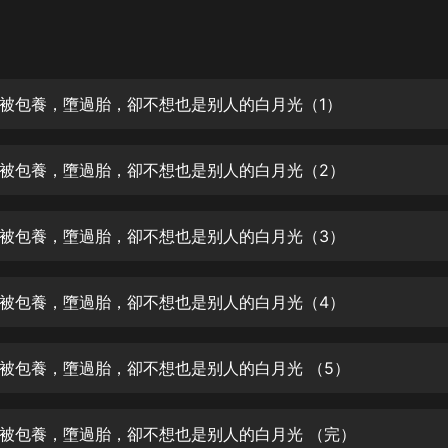
灰姑娘音樂
郭德綱於謙相聲全集
德雲社郭德綱相聲VIP
被包養，墮過胎，卻不想也是别人的白月光（1）
安全警長啦咘啦哆·假期篇|新篇章加
更|寶寶巴士故事
被包養，墮過胎，卻不想也是别人的白月光（2）
寶寶巴士
凡人修仙傳|楊洋主演影視原著|薑廣
濤配音多播版本
被包養，墮過胎，卻不想也是别人的白月光（3）
光合積木
被包養，墮過胎，卻不想也是别人的白月光（4）
摸金天師【第一季】（紫襟演播）
有聲的紫襟
被包養，墮過胎，卻不想也是别人的白月光 （5）
無敵六皇子|爆笑穿越|無敵流皇子|安
燃領銜有聲小說
安燃
被包養，墮過胎，卻不想也是别人的白月光 （完）