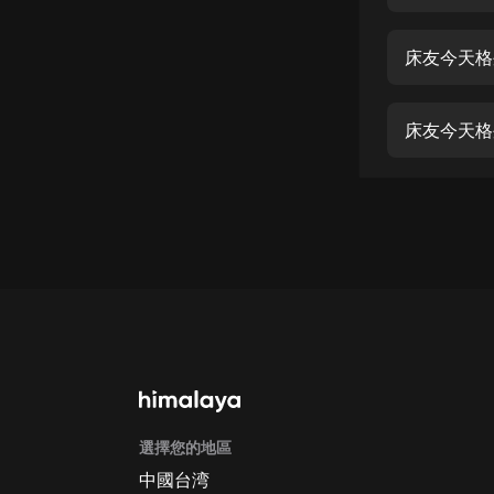
經典名著
人物傳記
床友今天格
電影
生活
床友今天格
英語
日語
課程
少兒教育
二次元
教育培訓
IT科技
選擇您的地區
汽車
中國台湾