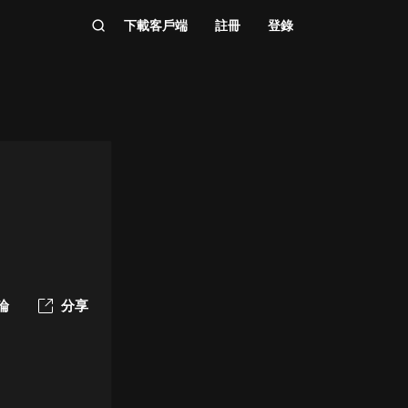
下載客戶端
註冊
登錄
）
論
分享