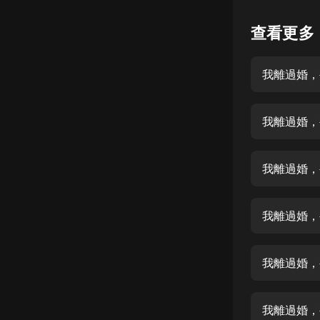
懸疑
查看更多
科幻
我離過婚，
好書精講
外語
我離過婚，
耽美
認知思維
我離過婚，
人文
音樂
我離過婚，
粵語
我離過婚，
頭條
娛樂
我離過婚，