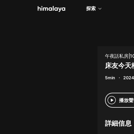
探索
全部
小說
個人成長
午夜話私房|
相聲評書
床友今天
兒童
5min
2024
歷史
情感治愈
播放聲
健康養生
商業財經
詳細信息
廣播劇