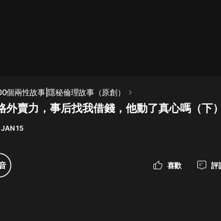
最佳女婿｜都市異能多人有聲劇｜一
種侃侃｜有聲小說
一種侃侃
米小圈上學記:一二三年級 | 暢銷出版
100個兩性故事|隱秘倫理故事（原創）
物
格外賣力，事后找我借錢，他動了真心嗎（下
米小圈
 JAN 15
破壞者聯盟篇1-4季·猴子警長科學探
案記|寶寶巴士
寶寶巴士
音
喜歡
評
大奉打更人丨頭陀淵領銜多人有聲
劇|暢聽全集|王鶴棣、田曦薇主演影
視劇原著|賣報小郎君
頭陀淵講故事
總有這樣的歌只想一個人聽