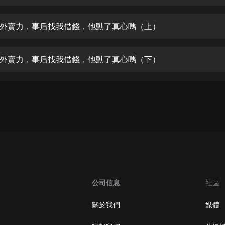
生命科學篇1-2·猴子警長科學探案記|
寶寶巴士科普
寶寶巴士
外賣力，事后找我借錢，他動了真心嗎（上）
【新民間劇場】我的老千江湖｜ 有聲
的紫襟｜ 魔幻千手
外賣力，事后找我借錢，他動了真心嗎（下）
有聲的紫襟
《夜色鋼琴曲》
夜色鋼琴曲趙海洋
太荒吞天訣丨熱血玄幻丨紫襟領銜有
聲劇
有聲的紫襟
嫡女貴嫁 | 一刀蘇蘇團隊制作 | 古言
宮鬥重生爽文 多人有聲劇
公司信息
社區
一刀蘇蘇
中國大案紀實 | 每日一驚案！真實案
關於我們
媒體
件恐怖刑偵尚文
大舌頭尚文