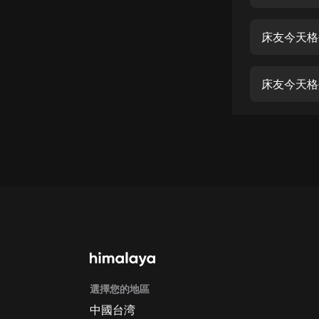
經典名著
人物傳記
床友今天格
電影
生活
床友今天格
英語
日語
課程
少兒教育
二次元
教育培訓
IT科技
選擇您的地區
汽車
中國台湾