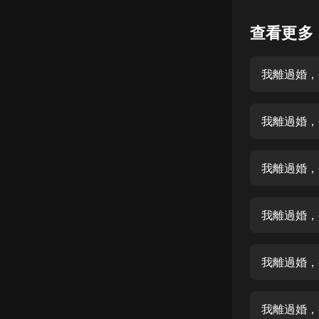
懸疑
查看更多
科幻
我離過婚，
好書精講
外語
我離過婚，
耽美
認知思維
我離過婚，
人文
音樂
我離過婚，
粵語
我離過婚，
頭條
娛樂
我離過婚，