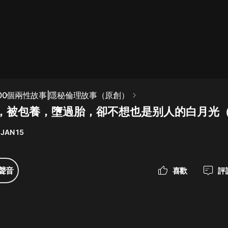
最佳女婿｜都市異能多人有聲劇｜一
種侃侃｜有聲小說
一種侃侃
米小圈上學記:一二三年級 | 暢銷出版
100個兩性故事|隱秘倫理故事（原創）
物
，被包養，墮過胎，卻不想也是别人的白月光（
米小圈
 JAN 15
破壞者聯盟篇1-4季·猴子警長科學探
案記|寶寶巴士
寶寶巴士
聲音
喜歡
評
大奉打更人丨頭陀淵領銜多人有聲
劇|暢聽全集|王鶴棣、田曦薇主演影
視劇原著|賣報小郎君
頭陀淵講故事
總有這樣的歌只想一個人聽