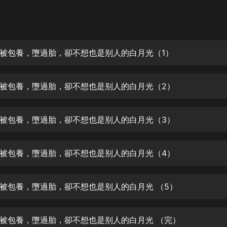
灰姑娘音樂
郭德綱於謙相聲全集
德雲社郭德綱相聲VIP
被包養，墮過胎，卻不想也是别人的白月光（1）
安全警長啦咘啦哆·假期篇|新篇章加
更|寶寶巴士故事
被包養，墮過胎，卻不想也是别人的白月光（2）
寶寶巴士
凡人修仙傳|楊洋主演影視原著|薑廣
濤配音多播版本
被包養，墮過胎，卻不想也是别人的白月光（3）
光合積木
被包養，墮過胎，卻不想也是别人的白月光（4）
摸金天師【第一季】（紫襟演播）
有聲的紫襟
被包養，墮過胎，卻不想也是别人的白月光 （5）
無敵六皇子|爆笑穿越|無敵流皇子|安
燃領銜有聲小說
安燃
被包養，墮過胎，卻不想也是别人的白月光 （完）