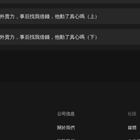
生命科學篇1-2·猴子警長科學探案記|
寶寶巴士科普
寶寶巴士
外賣力，事后找我借錢，他動了真心嗎（上）
【新民間劇場】我的老千江湖｜ 有聲
的紫襟｜ 魔幻千手
外賣力，事后找我借錢，他動了真心嗎（下）
有聲的紫襟
《夜色鋼琴曲》
夜色鋼琴曲趙海洋
太荒吞天訣丨熱血玄幻丨紫襟領銜有
聲劇
有聲的紫襟
嫡女貴嫁 | 一刀蘇蘇團隊制作 | 古言
宮鬥重生爽文 多人有聲劇
公司信息
社區
一刀蘇蘇
中國大案紀實 | 每日一驚案！真實案
關於我們
媒體
件恐怖刑偵尚文
大舌頭尚文