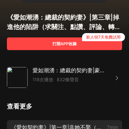
《愛如潮湧：總裁的契約妻》|第三章|掉
進他的陷阱（求關注、點讚、評論、轉
發）
新人領7天免費試用
打開APP收聽
愛如潮湧：總裁的契約妻|豪門甜寵
119次播放
832條聲音
查看更多
《愛如契約妻》|第一章|非她不娶（求關注、點讚、評論、轉發）
7min