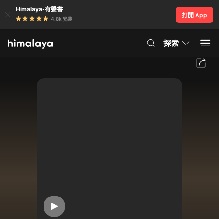
Himalaya-有聲書
打開 App
4.8k 安裝
探索