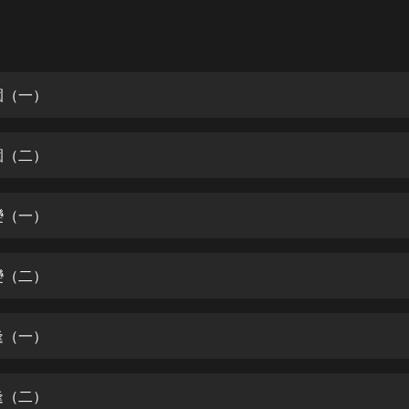
灰姑娘音樂
郭德綱於謙相聲全集
德雲社郭德綱相聲VIP
園（一）
安全警長啦咘啦哆·假期篇|新篇章加
更|寶寶巴士故事
園（二）
寶寶巴士
凡人修仙傳|楊洋主演影視原著|薑廣
濤配音多播版本
變（一）
光合積木
變（二）
摸金天師【第一季】（紫襟演播）
有聲的紫襟
逢（一）
無敵六皇子|爆笑穿越|無敵流皇子|安
燃領銜有聲小說
安燃
逢（二）