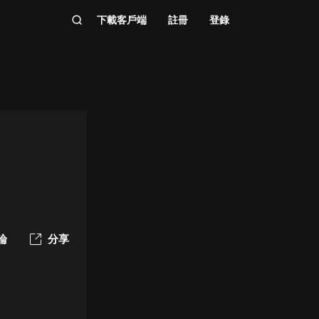
下載客戶端
註冊
登錄
論
分享