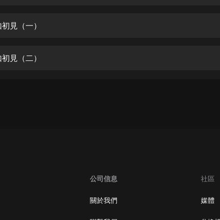
生命科學篇1-2·猴子警長科學探案記|
寶寶巴士科普
寶寶巴士
如初見（一）
【新民間劇場】我的老千江湖｜ 有聲
的紫襟｜ 魔幻千手
如初見（二）
有聲的紫襟
《夜色鋼琴曲》
夜色鋼琴曲趙海洋
太荒吞天訣丨熱血玄幻丨紫襟領銜有
聲劇
有聲的紫襟
嫡女貴嫁 | 一刀蘇蘇團隊制作 | 古言
宮鬥重生爽文 多人有聲劇
公司信息
社區
一刀蘇蘇
中國大案紀實 | 每日一驚案！真實案
關於我們
媒體
件恐怖刑偵尚文
大舌頭尚文