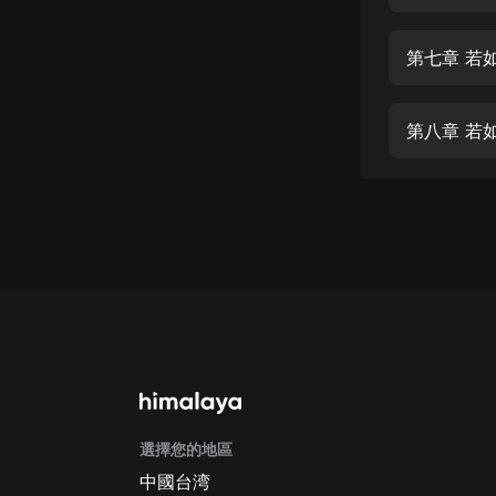
經典名著
人物傳記
第七章 若
電影
生活
第八章 若
英語
日語
課程
少兒教育
二次元
教育培訓
IT科技
選擇您的地區
汽車
中國台湾