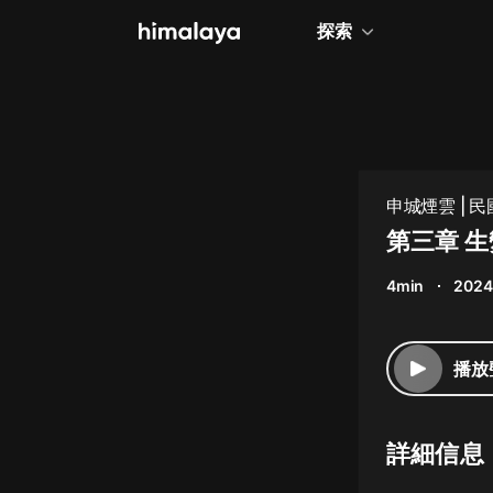
探索
全部
小說
個人成長
申城煙雲 | 民
相聲評書
第三章 
兒童
4min
2024
歷史
情感治愈
播放
健康養生
商業財經
詳細信息
廣播劇