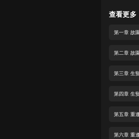
懸疑
查看更多
科幻
第一章 故
好書精講
外語
第二章 故
耽美
認知思維
第三章 生
人文
音樂
第四章 生
粵語
第五章 重
頭條
娛樂
第六章 重