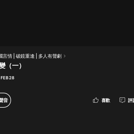
最佳女婿｜都市異能多人有聲劇｜一
種侃侃｜有聲小說
一種侃侃
米小圈上學記:一二三年級 | 暢銷出版
國言情 | 破鏡重逢 | 多人有聲劇
物
生變（一）
米小圈
 FEB 28
破壞者聯盟篇1-4季·猴子警長科學探
案記|寶寶巴士
寶寶巴士
聲音
喜歡
評
大奉打更人丨頭陀淵領銜多人有聲
劇|暢聽全集|王鶴棣、田曦薇主演影
視劇原著|賣報小郎君
頭陀淵講故事
總有這樣的歌只想一個人聽