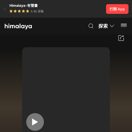
Himalaya-有聲書
打開 App
4.8k 安裝
探索