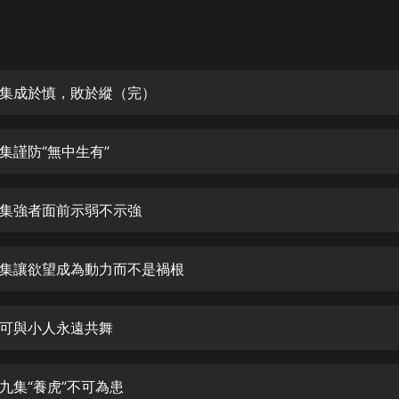
灰姑娘音樂
郭德綱於謙相聲全集
德雲社郭德綱相聲VIP
集成於慎，敗於縱（完）
安全警長啦咘啦哆·假期篇|新篇章加
更|寶寶巴士故事
集謹防“無中生有”
寶寶巴士
凡人修仙傳|楊洋主演影視原著|薑廣
濤配音多播版本
集強者面前示弱不示強
光合積木
集讓欲望成為動力而不是禍根
摸金天師【第一季】（紫襟演播）
有聲的紫襟
可與小人永遠共舞
無敵六皇子|爆笑穿越|無敵流皇子|安
燃領銜有聲小說
安燃
九集“養虎”不可為患