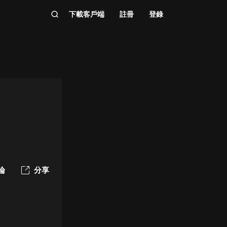
下載客戶端
註冊
登錄
論
分享