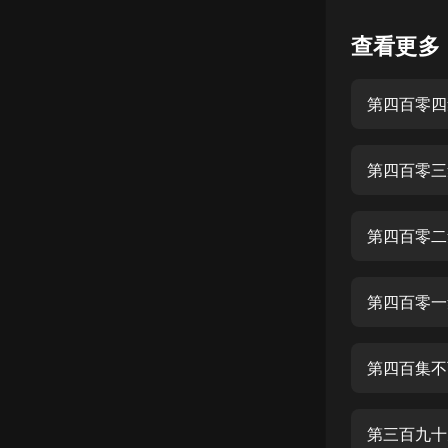
懸疑
查看更多
科幻
第四百零四
好書精講
外語
第四百零三
耽美
認知思維
第四百零二
人文
音樂
第四百零一
粵語
第四百集不
頭條
娛樂
第三百九十