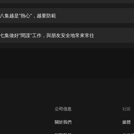
生命科學篇1-2·猴子警長科學探案記|
寶寶巴士科普
寶寶巴士
八集越是“熱心”，越要防範
【新民間劇場】我的老千江湖｜ 有聲
的紫襟｜ 魔幻千手
七集做好“間諜”工作，與朋友安全地常來常往
有聲的紫襟
《夜色鋼琴曲》
夜色鋼琴曲趙海洋
太荒吞天訣丨熱血玄幻丨紫襟領銜有
聲劇
有聲的紫襟
嫡女貴嫁 | 一刀蘇蘇團隊制作 | 古言
宮鬥重生爽文 多人有聲劇
公司信息
社區
一刀蘇蘇
中國大案紀實 | 每日一驚案！真實案
關於我們
媒體
件恐怖刑偵尚文
大舌頭尚文