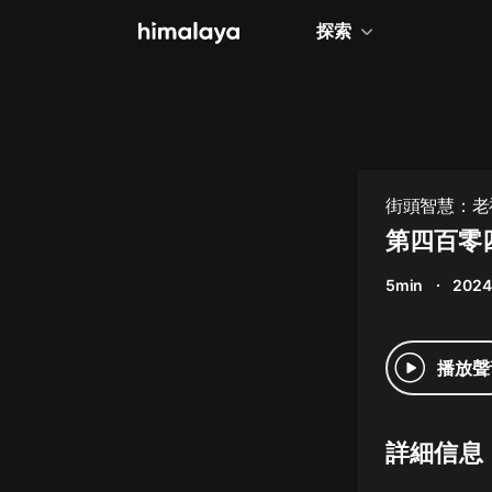
探索
全部
小說
個人成長
街頭智慧：老
相聲評書
第四百零
兒童
5min
2024
歷史
情感治愈
播放聲
健康養生
商業財經
詳細信息
廣播劇