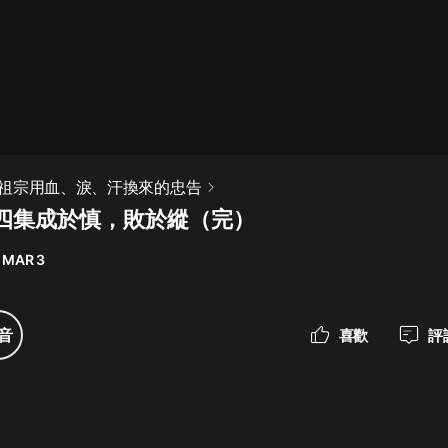
最佳女婿｜都市異能多人有聲劇｜一
種侃侃｜有聲小說
一種侃侃
米小圈上學記:一二三年級 | 暢銷出版
祖宗用血、淚、汗換來的忠告
物
四集成於慎，敗於縱（完）
米小圈
 MAR 3
破壞者聯盟篇1-4季·猴子警長科學探
案記|寶寶巴士
寶寶巴士
音
喜歡
評
大奉打更人丨頭陀淵領銜多人有聲
劇|暢聽全集|王鶴棣、田曦薇主演影
視劇原著|賣報小郎君
頭陀淵講故事
總有這樣的歌只想一個人聽