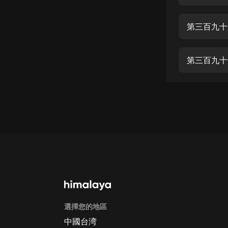
經典名著
人物傳記
第三百九十
電影
生活
第三百九十
英語
日語
課程
少兒教育
二次元
教育培訓
IT科技
選擇您的地區
汽車
中國台湾