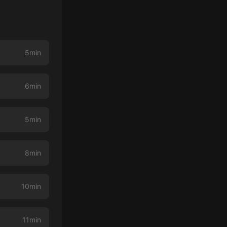
5min
6min
5min
8min
10min
11min