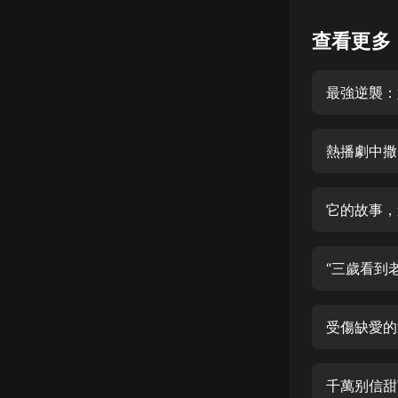
懸疑
查看更多
科幻
最強逆襲：
好書精講
外語
熱播劇中撒
耽美
認知思維
它的故事，
人文
音樂
“三歲看到
粵語
受傷缺愛的
頭條
娛樂
千萬别信甜