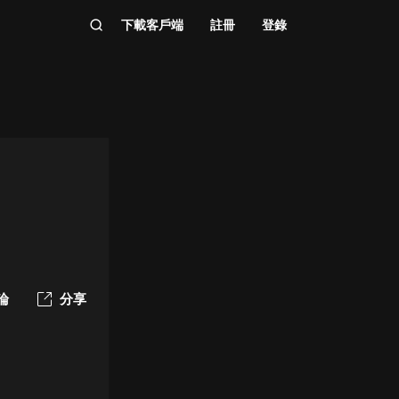
下載客戶端
註冊
登錄
論
分享