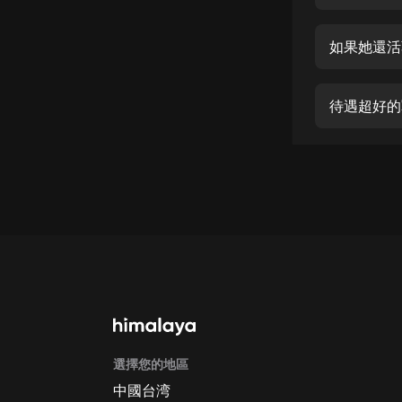
經典名著
人物傳記
如果她還活
電影
生活
待遇超好的
英語
日語
課程
少兒教育
二次元
教育培訓
IT科技
選擇您的地區
汽車
中國台湾