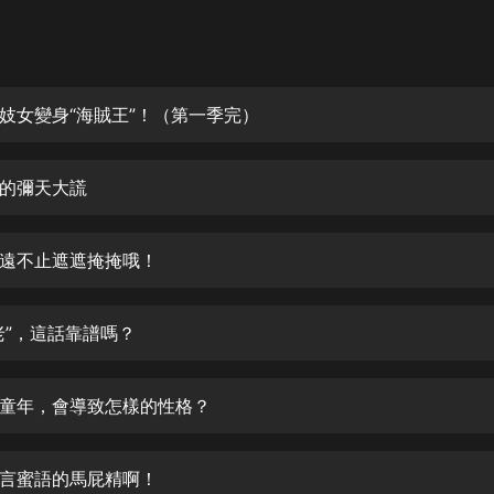
灰姑娘音樂
郭德綱於謙相聲全集
德雲社郭德綱相聲VIP
妓女變身“海賊王”！（第一季完）
安全警長啦咘啦哆·假期篇|新篇章加
更|寶寶巴士故事
的彌天大謊
寶寶巴士
凡人修仙傳|楊洋主演影視原著|薑廣
濤配音多播版本
遠不止遮遮掩掩哦！
光合積木
老”，這話靠譜嗎？
摸金天師【第一季】（紫襟演播）
有聲的紫襟
童年，會導致怎樣的性格？
無敵六皇子|爆笑穿越|無敵流皇子|安
燃領銜有聲小說
安燃
言蜜語的馬屁精啊！