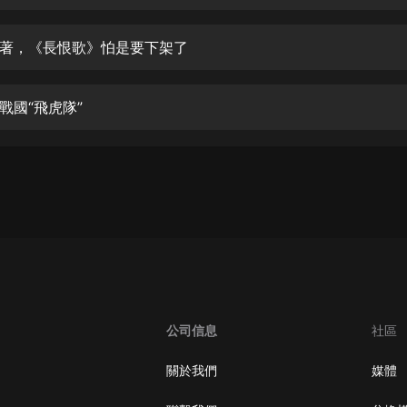
生命科學篇1-2·猴子警長科學探案記|
寶寶巴士科普
寶寶巴士
著，《長恨歌》怕是要下架了
【新民間劇場】我的老千江湖｜ 有聲
的紫襟｜ 魔幻千手
戰國“飛虎隊”
有聲的紫襟
《夜色鋼琴曲》
夜色鋼琴曲趙海洋
太荒吞天訣丨熱血玄幻丨紫襟領銜有
聲劇
有聲的紫襟
嫡女貴嫁 | 一刀蘇蘇團隊制作 | 古言
宮鬥重生爽文 多人有聲劇
公司信息
社區
一刀蘇蘇
中國大案紀實 | 每日一驚案！真實案
關於我們
媒體
件恐怖刑偵尚文
大舌頭尚文