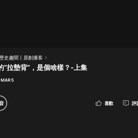
最佳女婿｜都市異能多人有聲劇｜一
種侃侃｜有聲小說
一種侃侃
米小圈上學記:一二三年級 | 暢銷出版
歷史趣聞丨原創播客
物
的“拉墊背“，是個啥樣？-上集
米小圈
 MAR 5
破壞者聯盟篇1-4季·猴子警長科學探
案記|寶寶巴士
寶寶巴士
音
喜歡
評
大奉打更人丨頭陀淵領銜多人有聲
劇|暢聽全集|王鶴棣、田曦薇主演影
視劇原著|賣報小郎君
頭陀淵講故事
總有這樣的歌只想一個人聽