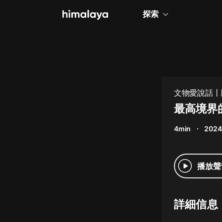
探索
全部
小說
個人成長
文物愛說話丨
相聲評書
最高境界
兒童
4min
2024
歷史
情感治愈
播放聲
健康養生
商業財經
詳細信息
廣播劇