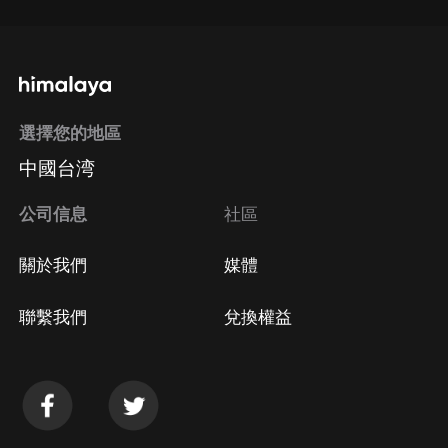
選擇您的地區
中國台湾
公司信息
社區
關於我們
媒體
聯繫我們
兌換權益