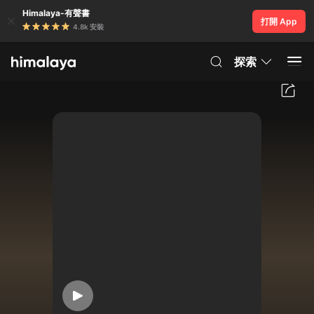
Himalaya-有聲書
打開 App
4.8k 安裝
探索