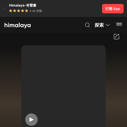
Himalaya-有聲書
打開 App
4.8k 安裝
探索