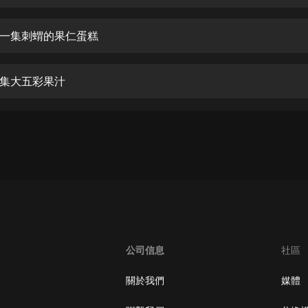
生命科學篇1-2·猴子警長科學探案記|
寶寶巴士科普
寶寶巴士
一集刺蝟的果仁蛋糕
【新民間劇場】我的老千江湖｜ 有聲
的紫襟｜ 魔幻千手
集大五彩果汁
有聲的紫襟
《夜色鋼琴曲》
夜色鋼琴曲趙海洋
太荒吞天訣丨熱血玄幻丨紫襟領銜有
聲劇
有聲的紫襟
嫡女貴嫁 | 一刀蘇蘇團隊制作 | 古言
宮鬥重生爽文 多人有聲劇
公司信息
社區
一刀蘇蘇
中國大案紀實 | 每日一驚案！真實案
關於我們
媒體
件恐怖刑偵尚文
大舌頭尚文