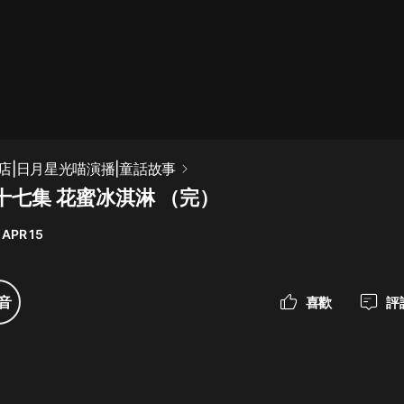
最佳女婿｜都市異能多人有聲劇｜一
種侃侃｜有聲小說
一種侃侃
米小圈上學記:一二三年級 | 暢銷出版
店|日月星光喵演播|童話故事
物
十七集 花蜜冰淇淋 （完）
米小圈
 APR 15
破壞者聯盟篇1-4季·猴子警長科學探
案記|寶寶巴士
寶寶巴士
音
喜歡
評
大奉打更人丨頭陀淵領銜多人有聲
劇|暢聽全集|王鶴棣、田曦薇主演影
視劇原著|賣報小郎君
頭陀淵講故事
總有這樣的歌只想一個人聽