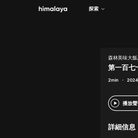
探索
全部
小說
個人成長
森林美味大飯
相聲評書
第一百七
兒童
2min
2024
歷史
情感治愈
播放聲
健康養生
商業財經
詳細信息
廣播劇