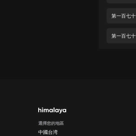
經典名著
人物傳記
第一百七十
電影
生活
第一百七十
英語
日語
課程
少兒教育
二次元
教育培訓
IT科技
選擇您的地區
汽車
中國台湾