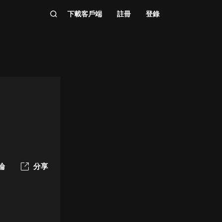
下載客戶端
註冊
登錄
論
分享