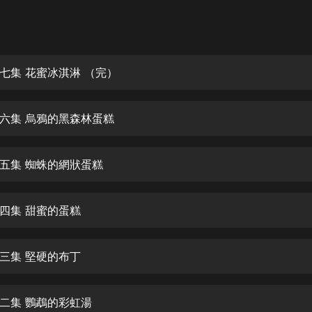
灰姑娘音樂
郭德綱於謙相聲全集
德雲社郭德綱相聲VIP
七集 花蜜冰淇淋 （完）
安全警長啦咘啦哆·假期篇|新篇章加
更|寶寶巴士故事
六集 烏鴉的黑森林蛋糕
寶寶巴士
凡人修仙傳|楊洋主演影視原著|薑廣
濤配音多播版本
五集 蜘蛛的網狀蛋糕
光合積木
四集 甜蜜的蛋糕
摸金天師【第一季】（紫襟演播）
有聲的紫襟
三集 堅硬的布丁
無敵六皇子|爆笑穿越|無敵流皇子|安
燃領銜有聲小說
安燃
二集 鸚鵡的彩虹湯