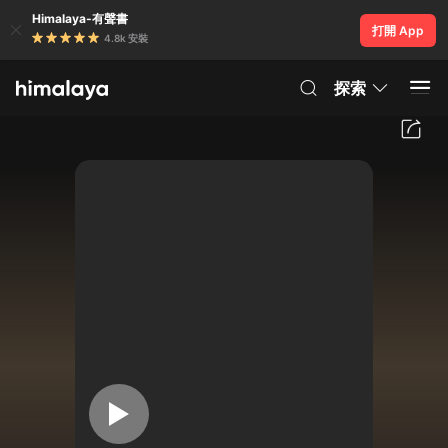
Himalaya-有聲書
打開 App
4.8k 安裝
探索