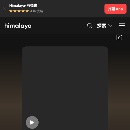
Himalaya-有聲書
打開 App
4.8k 安裝
探索