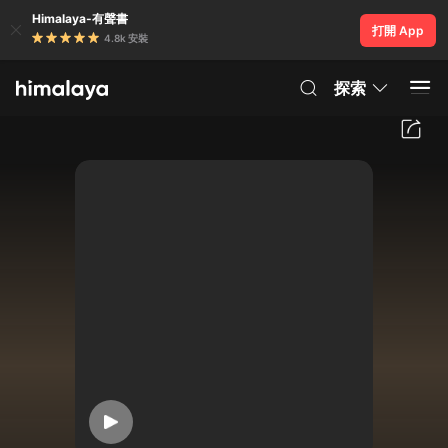
Himalaya-有聲書
打開 App
4.8k 安裝
探索