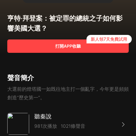
亨特·拜登案：被定罪的總統之子如何影
響美國大選？
新人領7天免費試用
打開APP收聽
聲音簡介
大選前的燈塔國一如既往地主打一個亂字，今年更是頻頻
創造“歷史第一”。
聽秦說
981次播放
1021條聲音