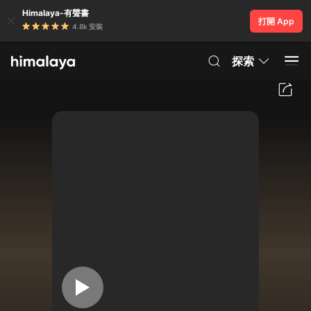
Himalaya-有聲書
打開 App
4.8k 安裝
探索