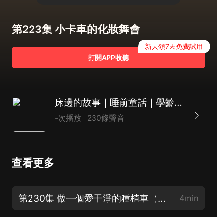
第223集 小卡車的化妝舞會
新人領7天免費試用
打開APP收聽
床邊的故事｜睡前童話｜學齡前讀物｜情商啟蒙
-次播放
230條聲音
查看更多
第230集 做一個愛干淨的種植車（完）
4min