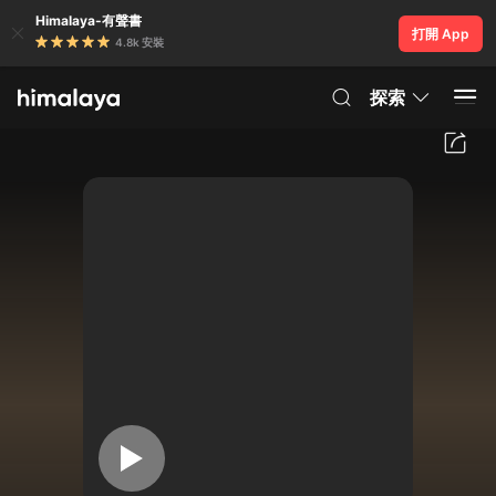
Himalaya-有聲書
打開 App
4.8k 安裝
探索