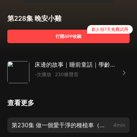
第228集 晚安小雞
新人領7天免費試用
打開APP收聽
床邊的故事｜睡前童話｜學齡前讀物｜情商啟蒙
-次播放
230條聲音
查看更多
第230集 做一個愛干淨的種植車（完）
4min