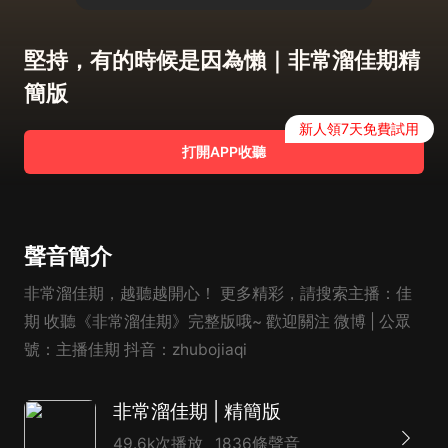
堅持，有的時候是因為懶｜非常溜佳期精
簡版
新人領7天免費試用
打開APP收聽
聲音簡介
非常溜佳期，越聽越開心！ 更多精彩，請搜索主播：佳
期 收聽《非常溜佳期》完整版哦~ 歡迎關注 微博 | 公眾
號：主播佳期 抖音：zhubojiaqi
非常溜佳期 | 精簡版
49.6k次播放
1836條聲音