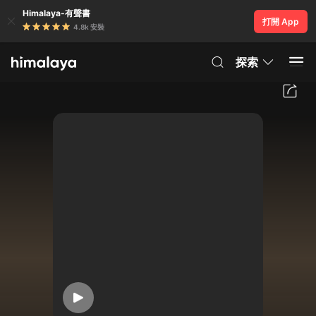
Himalaya-有聲書
打開 App
4.8k 安裝
探索