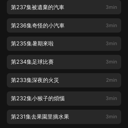
第237集被遺棄的汽車
3min
第236集奇怪的小汽車
3min
第235集暑期來啦
3min
第234集足球比賽
3min
第233集深夜的火災
2min
第232集小猴子的煩惱
3min
第231集去果園里摘水果
3min