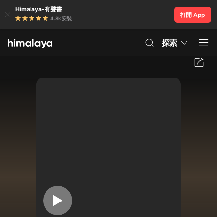
Himalaya-有聲書
打開 App
4.8k 安裝
探索