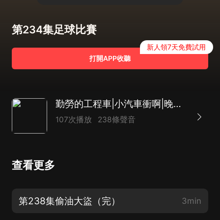
第234集足球比賽
新人領7天免費試用
打開APP收聽
勤勞的工程車|小汽車衝啊|晚安睡前故事|小汽車故事集|奇特的小汽車|爆笑工程車
107次播放
238條聲音
查看更多
第238集偷油大盜（完）
3min