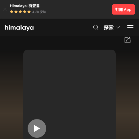
Himalaya-有聲書
打開 App
4.8k 安裝
探索