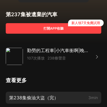
第237集被遺棄的汽車
新人領7天免費試用
打開APP收聽
勤勞的工程車|小汽車衝啊|晚安睡前故事|小汽車故事集|奇特的小汽車|爆笑工程車
107次播放
238條聲音
查看更多
第238集偷油大盜（完）
3min