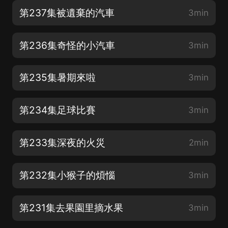
第237集被遺棄的汽車
3min
第236集奇怪的小汽車
3min
第235集暑期來啦
3min
第234集足球比賽
3min
第233集深夜的火災
2min
第232集小猴子的煩惱
3min
第231集去果園里摘水果
3min