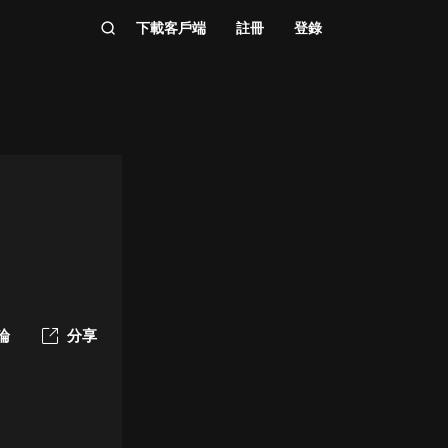
下載客戶端
註冊
登錄
論
分享