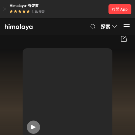
Himalaya-有聲書
打開 App
4.8k 安裝
探索