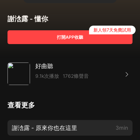
謝浛露 - 懂你
新人領7天免費試用
打開APP收聽
好曲聽
9.1k次播放
1762條聲音
查看更多
謝浛露 - 原來你也在這里
3min