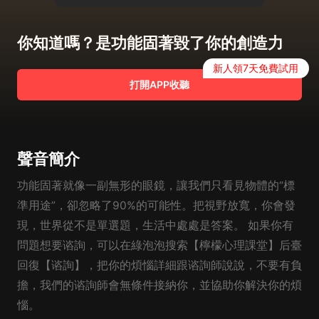
你知道嗎？是功能固著毀了你的創造力
新人領7天免費試用
打開APP收聽
聲音簡介
功能固著就像一副無形的眼鏡，讓我們只看見物體的“標
準用途”，卻忽略了90%的可能性。把視野放寬，你會發
現，世界從不是單選題，生活中處處是答案。 如果你有
問題想要谘詢，可以在綠泡泡搜索【檸檬心理課堂】后臺
回復【谘詢】，把你的煩惱詳細跟谘詢師說說，不要有負
擔，我們的谘詢師會無條件接納你，並協助你解決你的煩
惱。