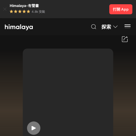
Himalaya-有聲書
打開 App
4.8k 安裝
探索