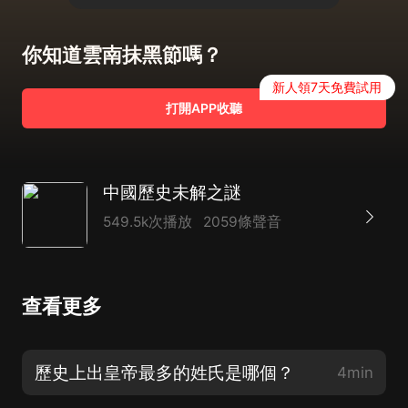
你知道雲南抹黑節嗎？
新人領7天免費試用
打開APP收聽
中國歷史未解之謎
549.5k次播放
2059條聲音
查看更多
歷史上出皇帝最多的姓氏是哪個？
4min