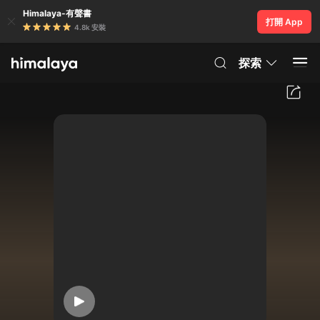
Himalaya-有聲書
打開 App
4.8k 安裝
探索