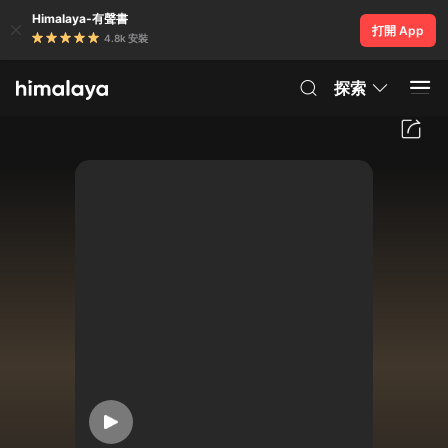
Himalaya-有聲書
打開 App
4.8k 安裝
探索