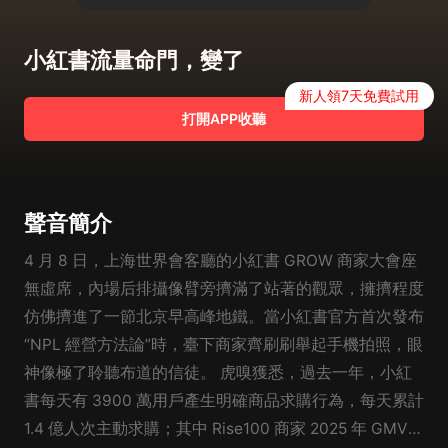
小紅書流量命門，變了
新人領7天免費試用
打開APP收聽
聲音簡介
4 月 8 日，上海世界會客廳的小紅書 GROW 商家大會座
無虛席，內場后排攝像臂旁擠滿了站著的觀眾，擁擠程度
仿佛擠進了一節北京早高峰地鐵。當小紅書官方首次發布
“NPL 經營方法論”時，臺下商家齊刷刷舉起手機拍照，眼
神像極了聆聽布道的信徒。 虎嗅獲悉，過去一年，小紅
書每天有 3900 萬用戶產生明確商品求購行為，每天累計
1.4 億人次主動求購；其中 Rise100 商家 2025 年 GMV