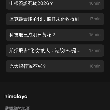
申根簽證死於2026？
10min
庫克最會賺的錢，繼任未必收得到
17min
科技股已成明日黃花？
15min
給招股書“化妝”的人：港股IPO是如何注水的
17min
光大銀行冤不冤？
16min
選擇您的地區