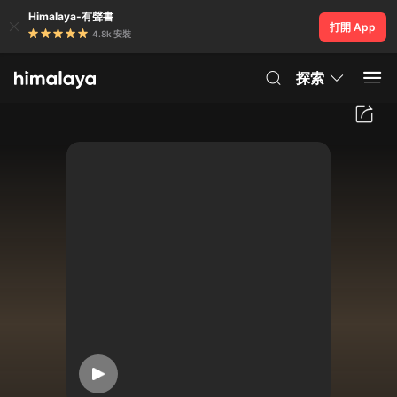
Himalaya-有聲書
打開 App
4.8k 安裝
探索