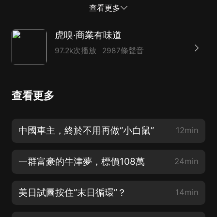
同比增長超 2.6 倍，平均復購率 32%。 這組亮眼數據看
查看更多
似穩住了小紅書電商的市場預期；然而，從 2021 年切斷
外鏈，到 2025 年將“市集”推上首頁一級入口，再到喊出
虎嗅·商業有味道
“好貨是入場券，NPL 是通行證”的口號，小紅書電商在凹
97.2k次播放
2987條聲音
概念、造聲勢的敘事慣性里兜兜轉轉，至今未建立起真正
可持續的商業閉環。 01:08 一場商家格局洗牌？ 05:31
內容即命門 09:38 11年戰略搖擺，屢敗屢戰
查看更多
中國車主，終於不用再做“小白鼠”
12min
一群富豪的牛津夢，標價108萬
24min
美日試圖按住“末日循環”？
14min