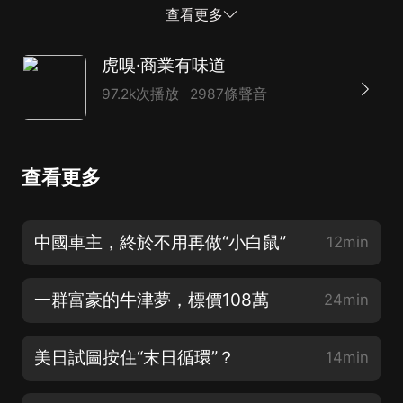
均超4000萬。 委頓的網友，精神的小妹。這群頂著五彩
查看更多
發、畫著煙熏妝、穿著緊身褲的年輕女孩，已經完成了對
男性市場的全面狙擊。 精神小妹絕對不是偶然的審美回
虎嗅·商業有味道
歸，而是我們“文化過熟”后的一場自我糾正。在壓抑下行
97.2k次播放
2987條聲音
的氛圍中，堅信“人生是曠野”的精神小妹，無疑是治愈活
力缺失的一劑解藥。 00:01:59 婚戀市場的降維打擊
00:05:13 崩與被崩的辯證法 00:07:51 過熟后的自糾
查看更多
中國車主，終於不用再做“小白鼠”
12min
一群富豪的牛津夢，標價108萬
24min
美日試圖按住“末日循環”？
14min