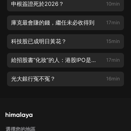
申根簽證死於2026？
10min
庫克最會賺的錢，繼任未必收得到
17min
科技股已成明日黃花？
15min
給招股書“化妝”的人：港股IPO是如何注水的
17min
光大銀行冤不冤？
16min
選擇您的地區