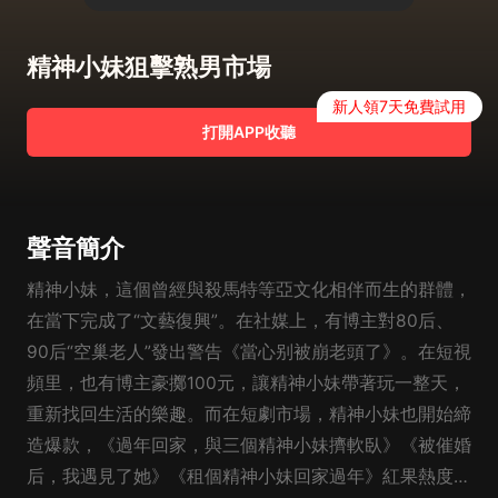
精神小妹狙擊熟男市場
新人領7天免費試用
打開APP收聽
聲音簡介
精神小妹，這個曾經與殺馬特等亞文化相伴而生的群體，
在當下完成了“文藝復興”。在社媒上，有博主對80后、
90后“空巢老人”發出警告《當心别被崩老頭了》。在短視
頻里，也有博主豪擲100元，讓精神小妹帶著玩一整天，
重新找回生活的樂趣。而在短劇市場，精神小妹也開始締
造爆款，《過年回家，與三個精神小妹擠軟臥》《被催婚
后，我遇見了她》《租個精神小妹回家過年》紅果熱度值