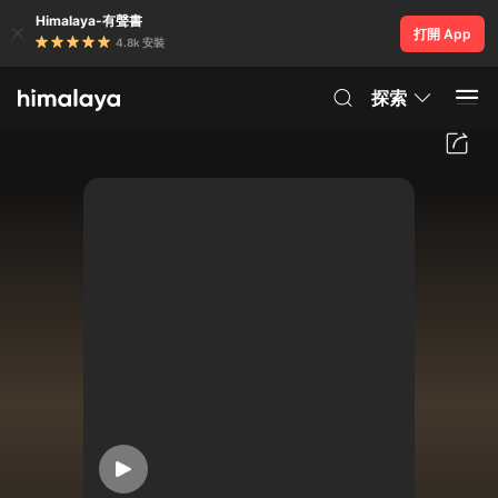
Himalaya-有聲書
打開 App
4.8k 安裝
探索