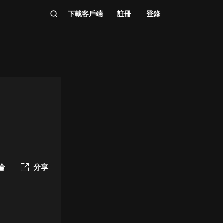
下載客戶端
註冊
登錄
論
分享