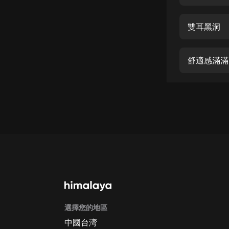
經典名著
人物傳記
雙耳黑洞
電影
生活
舒適感滿滿
英語
日語
課程
少兒教育
二次元
教育培訓
IT科技
選擇您的地區
汽車
中國台湾