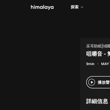
探索
全部
小說
個人成長
采耳助眠|傾
相聲評書
咀嚼音 -
兒童
9min
MAY 
歷史
情感治愈
播放聲
健康養生
商業財經
詳細信息
廣播劇