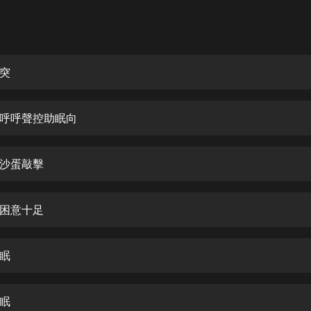
灰姑娘音樂
郭德綱於謙相聲全集
德雲社郭德綱相聲VIP
突
安全警長啦咘啦哆·假期篇|新篇章加
更|寶寶巴士故事
呼呼聲控助眠向
寶寶巴士
凡人修仙傳|楊洋主演影視原著|薑廣
濤配音多播版本
沙蛋敲擊
光合積木
困意十足
摸金天師【第一季】（紫襟演播）
有聲的紫襟
眠
無敵六皇子|爆笑穿越|無敵流皇子|安
燃領銜有聲小說
安燃
眠