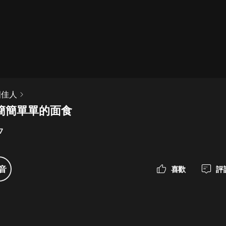
最佳女婿｜都市異能多人有聲劇｜一
種侃侃｜有聲小說
一種侃侃
米小圈上學記:一二三年級 | 暢銷出版
國佳人
物
 簡簡單單的面食
米小圈
7
破壞者聯盟篇1-4季·猴子警長科學探
案記|寶寶巴士
寶寶巴士
音
喜歡
評
大奉打更人丨頭陀淵領銜多人有聲
劇|暢聽全集|王鶴棣、田曦薇主演影
視劇原著|賣報小郎君
頭陀淵講故事
總有這樣的歌只想一個人聽