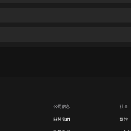
生命科學篇1-2·猴子警長科學探案記|
寶寶巴士科普
寶寶巴士
【新民間劇場】我的老千江湖｜ 有聲
的紫襟｜ 魔幻千手
有聲的紫襟
《夜色鋼琴曲》
夜色鋼琴曲趙海洋
太荒吞天訣丨熱血玄幻丨紫襟領銜有
聲劇
有聲的紫襟
嫡女貴嫁 | 一刀蘇蘇團隊制作 | 古言
宮鬥重生爽文 多人有聲劇
公司信息
社區
一刀蘇蘇
中國大案紀實 | 每日一驚案！真實案
關於我們
媒體
件恐怖刑偵尚文
大舌頭尚文