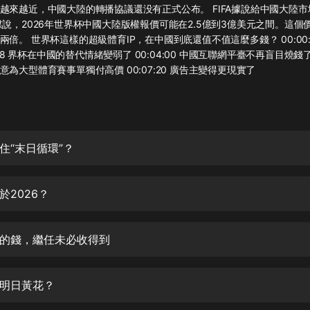
灰姑娘音樂
越來越近，中國大陸的轉播協議還没有正式公布。 FIFA據說給中國大陸
媒說，2026年世界杯中國大陸版權報價可能在2.5億到3億美元之間。這個
倍。 世界杯這樣的超級體育IP，在中國到底還值不值這麼多錢？ 00:00:
郭德綱於謙相聲全集
:08 界杯在中國的替代情緒變弱了 00:04:00 中國互聯網平臺不再盲目燒錢了 0
德雲社郭德綱相聲VIP
為大型體育賽事單獨付高價 00:07:20 廣告主變得更現實了
安全警長啦咘啦哆·假期篇|新篇章加
更|寶寶巴士故事
寶寶巴士
住“末日循環”？
凡人修仙傳|楊洋主演影視原著|薑廣
濤配音多播版本
光合積木
於2026？
摸金天師【第一季】（紫襟演播）
有聲的紫襟
的錢，繼任未必收得到
無敵六皇子|爆笑穿越|無敵流皇子|安
燃領銜有聲小說
明日黃花？
安燃