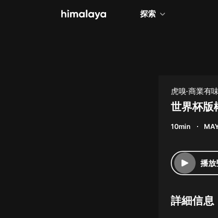
探索
全部
小說
個人成長
虎嗅·商業有
相聲評書
世界杯版
兒童
10min
MAY
歷史
情感治愈
播放
健康養生
商業財經
詳細信息
廣播劇