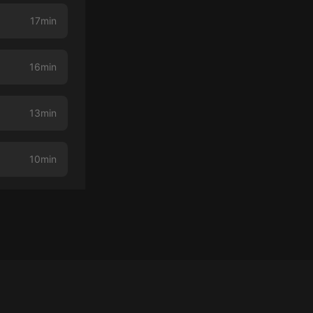
17min
16min
13min
10min