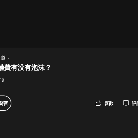
最佳女婿｜都市異能多人有聲劇｜一
種侃侃｜有聲小說
一種侃侃
米小圈上學記:一二三年級 | 暢銷出版
味道
物
權費有没有泡沫？
米小圈
 9
破壞者聯盟篇1-4季·猴子警長科學探
案記|寶寶巴士
寶寶巴士
聲音
喜歡
評
大奉打更人丨頭陀淵領銜多人有聲
劇|暢聽全集|王鶴棣、田曦薇主演影
視劇原著|賣報小郎君
頭陀淵講故事
總有這樣的歌只想一個人聽