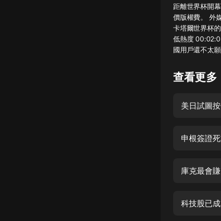
距離世界杯開幕
懸疑
價版權費。 外
卡塔爾世界杯的兩
科幻
低熱度 00:02
國用戶還不太願意
好書精講
外語
查看更多
耽美
美日試圖按
認知思維
人文
申根簽證死
音樂
粵語
庫克最會賺
頭條
娛樂
科技股已成