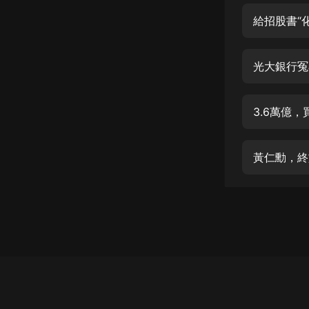
經典名著
給招股書“
人物傳記
電影
光大銀行冤
生活
英語
3.6萬億
日語
黃仁勳，終
課程
少兒教育
二次元
教育培訓
IT科技
汽車