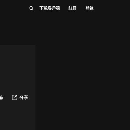
下載客戶端
註冊
登錄
論
分享