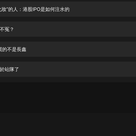
生命科學篇1-2·猴子警長科學探案記|
寶寶巴士科普
化妝”的人：港股IPO是如何注水的
寶寶巴士
【新民間劇場】我的老千江湖｜ 有聲
不冤？
的紫襟｜ 魔幻千手
有聲的紫襟
，買的不是長鑫
《夜色鋼琴曲》
夜色鋼琴曲趙海洋
於站隊了
太荒吞天訣丨熱血玄幻丨紫襟領銜有
聲劇
有聲的紫襟
嫡女貴嫁 | 一刀蘇蘇團隊制作 | 古言
宮鬥重生爽文 多人有聲劇
一刀蘇蘇
中國大案紀實 | 每日一驚案！真實案
件恐怖刑偵尚文
大舌頭尚文