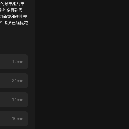
行的動車組列車
到外企再到國
司新規和硬性差
:21 差旅已經從花
12min
24min
14min
10min