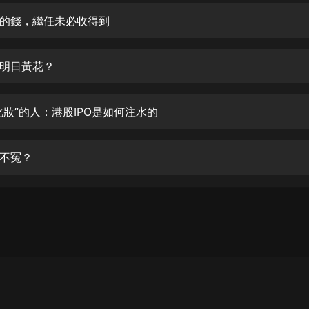
生命科學篇1-2·猴子警長科學探案記|
寶寶巴士科普
的錢，繼任未必收得到
寶寶巴士
【新民間劇場】我的老千江湖｜ 有聲
明日黃花？
的紫襟｜ 魔幻千手
有聲的紫襟
化妝”的人：港股IPO是如何注水的
《夜色鋼琴曲》
夜色鋼琴曲趙海洋
不冤？
太荒吞天訣丨熱血玄幻丨紫襟領銜有
聲劇
有聲的紫襟
嫡女貴嫁 | 一刀蘇蘇團隊制作 | 古言
宮鬥重生爽文 多人有聲劇
一刀蘇蘇
中國大案紀實 | 每日一驚案！真實案
件恐怖刑偵尚文
大舌頭尚文