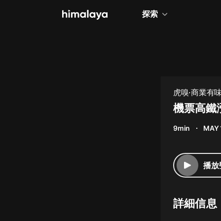
探索
全部
小說
個人成長
虎嗅·商業有
相聲評書
機票高鐵
兒童
9min
MAY 
歷史
情感治愈
播放
健康養生
商業財經
詳細信息
廣播劇