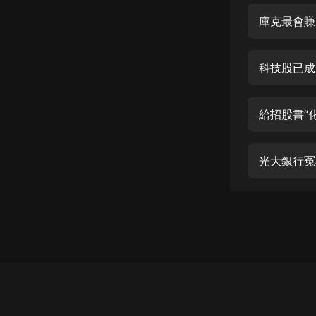
經典名著
庫克最會賺
人物傳記
電影
科技股已成
生活
英語
給招股書“
日語
光大銀行冤
課程
少兒教育
二次元
教育培訓
IT科技
汽車