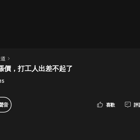
最佳女婿｜都市異能多人有聲劇｜一
種侃侃｜有聲小說
一種侃侃
米小圈上學記:一二三年級 | 暢銷出版
味道
物
漲價，打工人出差不起了
米小圈
15
破壞者聯盟篇1-4季·猴子警長科學探
案記|寶寶巴士
寶寶巴士
聲音
喜歡
評
大奉打更人丨頭陀淵領銜多人有聲
劇|暢聽全集|王鶴棣、田曦薇主演影
視劇原著|賣報小郎君
頭陀淵講故事
總有這樣的歌只想一個人聽