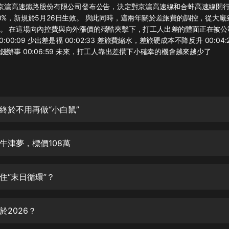
灰姑娘音樂
，京滬高速鐵路股份有限公司發布公告，決定對京滬高速線和合蚌高速線開
0%，新規於5月26日生效。 與此同時，這兩年關於差旅費的調控，從大廠
。 在這場向內控費與向外漲價的殘酷夾擊下，打工人出差的體面正在被公
郭德綱於謙相聲全集
:00:09 少出差是福 00:02:33 差旅費縮水，差旅硬成本不降反升 00:04
德雲社郭德綱相聲VIP
錢辦事 00:06:59 未來，打工人靠出差攢下小確幸的機會越來越少了
安全警長啦咘啦哆·假期篇|新篇章加
更|寶寶巴士故事
寶寶巴士
終於不用再做“小白鼠”
凡人修仙傳|楊洋主演影視原著|薑廣
濤配音多播版本
光合積木
牛津夢，標價108萬
摸金天師【第一季】（紫襟演播）
有聲的紫襟
住“末日循環”？
無敵六皇子|爆笑穿越|無敵流皇子|安
燃領銜有聲小說
於2026？
安燃