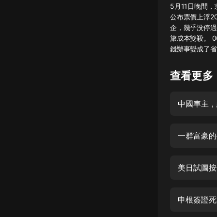
5月11日晚間
懸疑
公布票價上浮2
企，幾乎没停過
科幻
旅成本雙殺。 00
錢辦事變成了省
好書精講
外語
查看更多
耽美
中國車主，
認知思維
人文
一群富豪的
音樂
粵語
美日試圖按
頭條
娛樂
申根簽證死