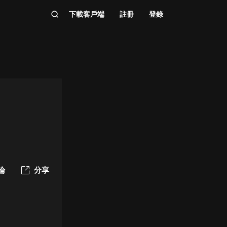
下載客戶端
註冊
登錄
論
分享